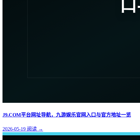
J9.COM平台网址导航，九游娱乐官网入口与官方地址一览
2026-05-19
阅读
→