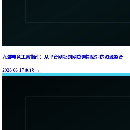
九游电竞工具指南：从平台网址到网贷逾期应对的资源整合
2026-06-17
阅读
→