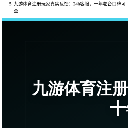
九游体育注册玩家真实反馈：24h客服，十年老台口碑可
查