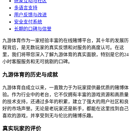
玩家互动与社区
多语言支持
用户反馈与改进
安全支付系统
长期的口碑与信誉
九游体育作为一家经验丰富的在线赌博平台，其十年的发展历
程背后，是无数玩家的真实反馈和对服务的高度认可。在这
里，我们将带您深入了解九游体育的真实面貌，特别是它的24
小时客服服务和无可挑剔的口碑。
九游体育的历史与成就
九游体育自成立以来，一直致力于为玩家提供最优质的赌博体
验。作为行业中的老台，它不仅拥有丰富的游戏资源和高质量
的技术支持，还通过多年的积累，建立了强大的用户社区和良
好的市场声誉。无论是老玩家还是新手，都能在这里找到自己
喜欢的游戏，并享受到无与伦比的赌博乐趣。
真实玩家的评价