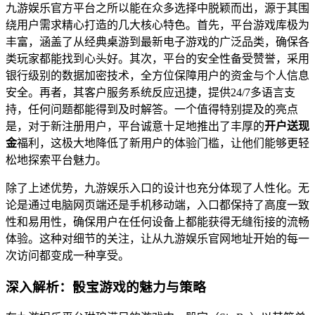
九游娱乐官方平台之所以能在众多选择中脱颖而出，源于其围
绕用户需求精心打造的几大核心特色。首先，平台游戏库极为
丰富，涵盖了从经典桌游到最新电子游戏的广泛品类，确保各
类玩家都能找到心头好。其次，平台的安全性备受赞誉，采用
银行级别的数据加密技术，全方位保障用户的资金与个人信息
安全。再者，其客户服务系统反应迅捷，提供24/7多语言支
持，任何问题都能得到及时解答。一个值得特别提及的亮点
是，对于新注册用户，平台诚意十足地推出了丰厚的
开户送现
金
福利，这极大地降低了新用户的体验门槛，让他们能够更轻
松地探索平台魅力。
除了上述优势，九游娱乐入口的设计也充分体现了人性化。无
论是通过电脑网页端还是手机移动端，入口都保持了高度一致
性和易用性，确保用户在任何设备上都能获得无缝衔接的流畅
体验。这种对细节的关注，让从九游娱乐官网地址开始的每一
次访问都变成一种享受。
深入解析：骰宝游戏的魅力与策略