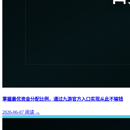
掌握最优资金分配比例，通过九游官方入口实现从此不输钱
2026-06-07
阅读
→